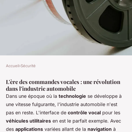
Accueil
›
Sécurité
SÉCURITÉ
L'ère des commandes vocales : une révolution
Comment les interfaces de
dans l'industrie automobile
contrôle vocal pour les
Dans une époque où la
technologie
se développe à
véhicules utilitaires
une vitesse fulgurante, l'industrie automobile n'est
améliorent-elles la sécurité
pas en reste. L'interface de
contrôle vocal
pour les
véhicules utilitaires
en est le parfait exemple. Avec
des conducteurs?
des
applications
variées allant de la
navigation
à