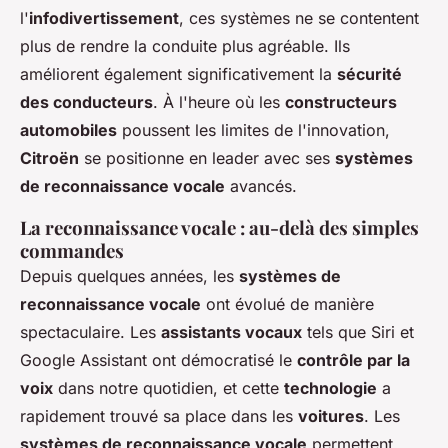
l'
infodivertissement
, ces systèmes ne se contentent
Victor
•
31 mai 2024
•
5 min de lecture
plus de rendre la conduite plus agréable. Ils
améliorent également significativement la
sécurité
des conducteurs
. À l'heure où les
constructeurs
automobiles
poussent les limites de l'innovation,
Citroën
se positionne en leader avec ses
systèmes
de reconnaissance vocale
avancés.
La reconnaissance vocale : au-delà des simples
commandes
Depuis quelques années, les
systèmes de
reconnaissance vocale
ont évolué de manière
spectaculaire. Les
assistants vocaux
tels que Siri et
Google Assistant ont démocratisé le
contrôle par la
voix
dans notre quotidien, et cette
technologie
a
rapidement trouvé sa place dans les
voitures
. Les
systèmes de reconnaissance vocale
permettent