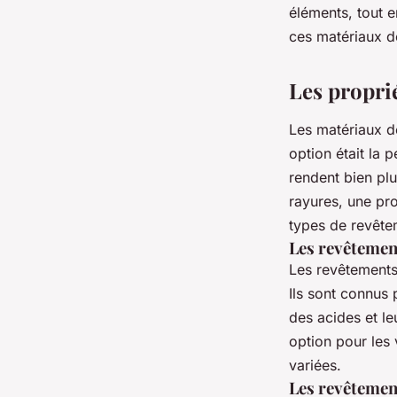
éléments, tout e
intempéries des véh
ces matériaux de
terrain?
Les propri
Les matériaux d
Victor
•
31 mai 2024
•
7 min de lecture
option était la p
rendent bien plu
rayures, une pro
types de revêtem
Les revêtemen
Les revêtements
Ils sont connus 
des acides et le
option pour les 
variées.
Les revêtemen