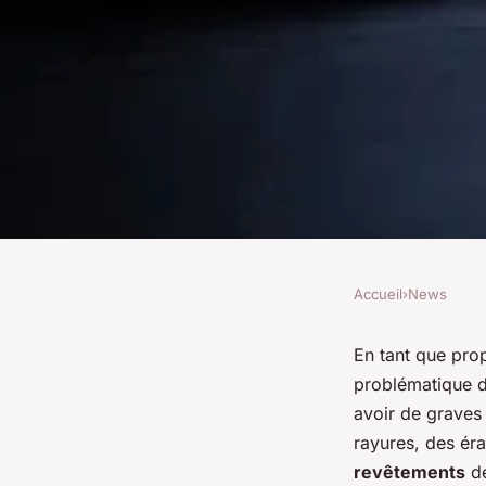
Accueil
›
News
NEWS
Quels sont les impa
En tant que pro
problématique d
matériaux de revêt
avoir de graves
rayures, des éra
carrosserie sur la r
revêtements
de