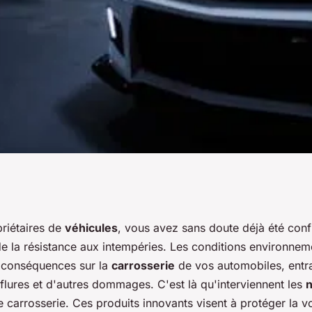
cts des nouveaux
priétaires de
véhicules
, vous avez sans doute déjà été conf
e la résistance aux intempéries. Les conditions environnem
ement de
 conséquences sur la
carrosserie
de vos automobiles, entr
flures et d'autres dommages. C'est là qu'interviennent les
ésistance aux
 carrosserie. Ces produits innovants visent à protéger la v