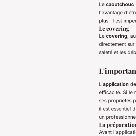
Le
caoutchouc
l'avantage d'êtr
plus, il est imp
Le covering
Le
covering
, a
directement sur l
saleté et les dé
L'importan
L'
application
des
efficacité. Si l
ses propriétés p
il est essentiel 
un professionnel
La préparation
Avant l'applicat