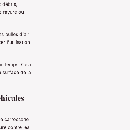
t débris,
te rayure ou
s bulles d'air
 l'utilisation
ain temps. Cela
a surface de la
éhicules
de carrosserie
ure contre les