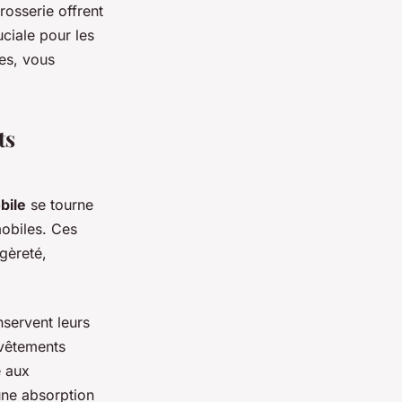
osserie offrent
ciale pour les
tes, vous
ts
bile
se tourne
obiles. Ces
gèreté,
servent leurs
evêtements
e aux
une absorption