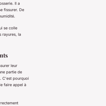
sserie. Il a
e fissurer. De
humidité.
i se colle
s rayures, la
nts
surer leur
une partie de
u. C'est pourquoi
de faire appel à
rrectement