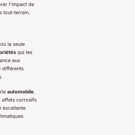
rer l'impact de
 tout-terrain.
où la seule
priétés
qui les
stance aux
 différents
g.
trie
automobile
.
 effets corrosifs
e excellente
climatiques