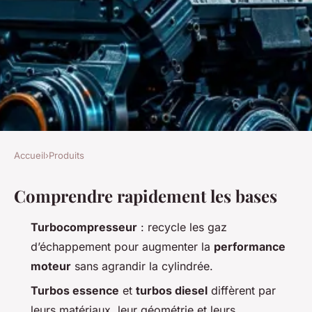
Accueil
›
Produits
PRODUITS
Comprendre rapidement les bases
Avantages des
turbocompresseurs pour
Turbocompresseur
: recycle les gaz
moteurs essence et diesel
d’échappement pour augmenter la
performance
moteur
sans agrandir la cylindrée.
Quentin
•
29/04/2026 13:09
•
13 min de lecture
Turbos essence
et
turbos diesel
diffèrent par
leurs matériaux, leur géométrie et leurs