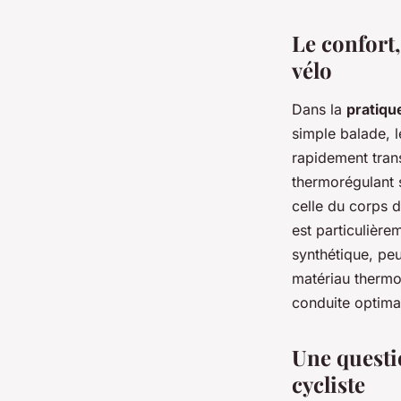
Le confort,
Victor
•
31 mai 2024
•
5 min de lecture
vélo
Dans la
pratiqu
simple balade, l
rapidement trans
thermorégulant s
celle du corps 
est particulière
synthétique, peu
matériau thermo
conduite optima
Une questi
cycliste