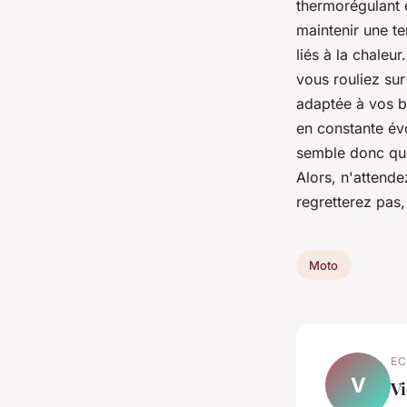
thermorégulant 
maintenir une te
liés à la chale
vous rouliez sur
adaptée à vos be
en constante évo
semble donc que
Alors, n'attende
regretterez pas,
Moto
EC
V
Vi