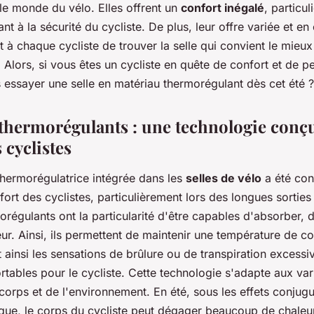
le monde du vélo. Elles offrent un
confort inégalé
, particu
ant à la sécurité du cycliste. De plus, leur offre variée et en
 à chaque cycliste de trouver la selle qui convient le mieux
 Alors, si vous êtes un cycliste en quête de confort et de 
 essayer une selle en matériau thermorégulant dès cet été ?
thermorégulants : une technologie conçu
 cyclistes
thermorégulatrice intégrée dans les
selles de vélo
a été co
fort des cyclistes, particulièrement lors des longues sorties 
régulants ont la particularité d'être capables d'absorber, 
leur. Ainsi, ils permettent de maintenir une température de c
nt ainsi les sensations de brûlure ou de transpiration excess
ortables pour le cycliste. Cette technologie s'adapte aux var
orps et de l'environnement. En été, sous les effets conjugué
ique, le corps du cycliste peut dégager beaucoup de chaleur