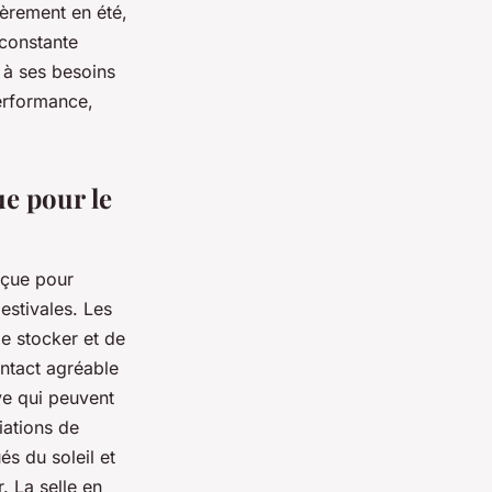
lièrement en été,
 constante
 à ses besoins
performance,
e pour le
nçue pour
estivales. Les
de stocker et de
ontact agréable
ive qui peuvent
iations de
s du soleil et
. La selle en