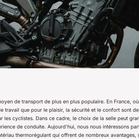
ages des selles en
oyen de transport de plus en plus populaire. En France, où 
e travail que pour le plaisir, la sécurité et le confort sont 
ulant pour une
 les cyclistes. Dans ce cadre, le choix de la selle peut gr
érience de conduite. Aujourd'hui, nous nous intéressons par
 en été ?
atériau thermorégulant qui offrent de nombreux avantages, s