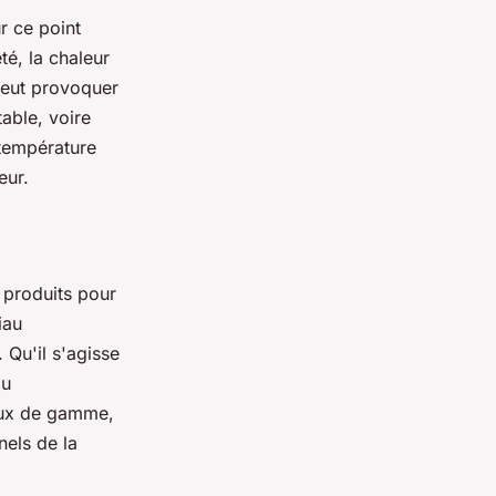
r ce point
té, la chaleur
peut provoquer
table, voire
 température
eur.
produits pour
iau
 Qu'il s'agisse
au
eaux de gamme,
els de la