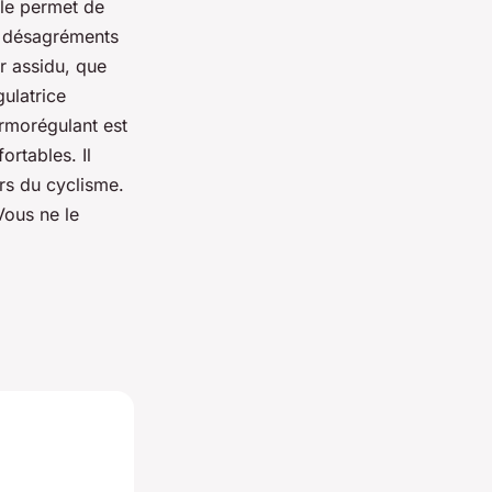
lle permet de
es désagréments
r assidu, que
gulatrice
ermorégulant est
rtables. Il
rs du cyclisme.
Vous ne le