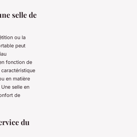
ne selle de
tition ou la
ortable peut
iau
en fonction de
 caractéristique
 ou en matière
 Une selle en
onfort de
ervice du