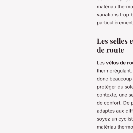
matériau thermor
variations trop 
particulièremen
Les selles 
de route
Les
vélos de ro
thermorégulant. 
donc beaucoup de
protéger du sole
contexte, une s
de confort. De 
adaptés aux diff
soyez un cyclis
matériau thermor