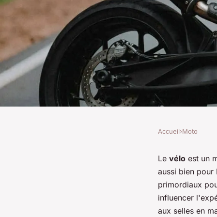
Accueil
›
Moto
MOTO
Quels sont les avant
Le
vélo
est un m
aussi bien pour l
matériau thermorég
primordiaux pour
influencer l'exp
conduite confortable
aux selles en m