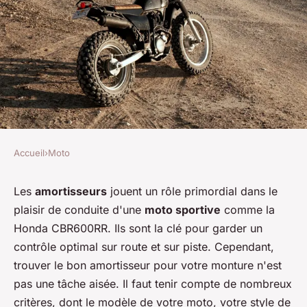
Accueil
›
Moto
MOTO
Comment choisir un
Les
amortisseurs
jouent un rôle primordial dans le
plaisir de conduite d'une
moto sportive
comme la
amortisseur arrière pour une
Honda CBR600RR. Ils sont la clé pour garder un
Honda CBR600RR en usage
contrôle optimal sur route et sur piste. Cependant,
sportif ?
trouver le bon amortisseur pour votre monture n'est
pas une tâche aisée. Il faut tenir compte de nombreux
Victor
•
31 mai 2024
•
5 min de lecture
critères, dont le modèle de votre moto, votre style de