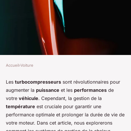
Accueil
›
Voiture
VOITURE
Quels sont les avantages des
Les
turbocompresseurs
sont révolutionnaires pour
augmenter la
puissance
et les
performances
de
systèmes de gestion de la
votre
véhicule
. Cependant, la gestion de la
chaleur pour les moteurs
température
est cruciale pour garantir une
turbo?
performance optimale et prolonger la durée de vie de
votre moteur. Dans cet article, nous explorerons
Victor
•
31 mai 2024
•
5 min de lecture